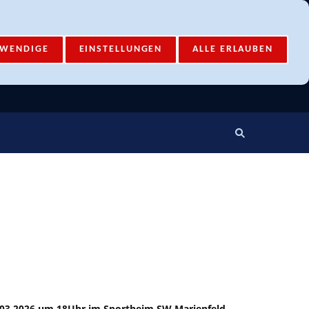
Mail-Account
Login
TWENDIGE
EINSTELLUNGEN
ALLE ERLAUBEN
6.03.2026 um 18Uhr im Sportheim SW Marienfeld,