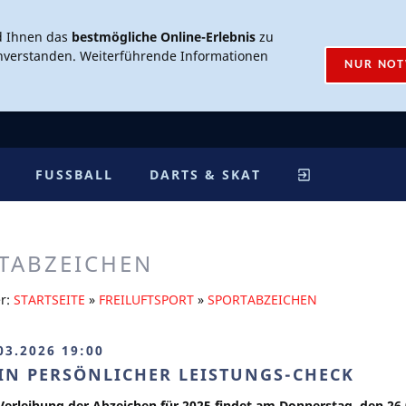
d Ihnen das
bestmögliche Online-Erlebnis
zu
inverstanden. Weiterführende Informationen
NUR NO
FUSSBALL
DARTS & SKAT
TABZEICHEN
er:
STARTSEITE
»
FREILUFTSPORT
»
SPORTABZEICHEN
03.2026 19:00
IN PERSÖNLICHER LEISTUNGS-CHECK
Verleihung der Abzeichen für 2025 findet am Donnerstag, den 2