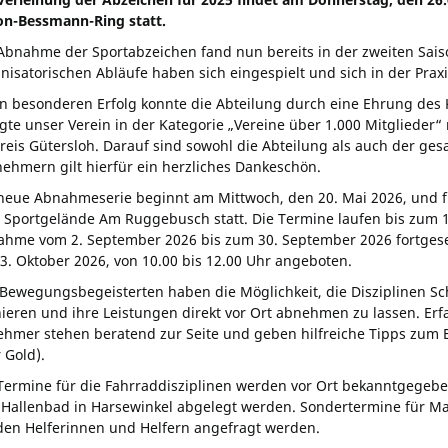
on-Bessmann-Ring statt.
Abnahme der Sportabzeichen fand nun bereits in der zweiten Sai
nisatorischen Abläufe haben sich eingespielt und sich in der Prax
n besonderen Erfolg konnte die Abteilung durch eine Ehrung des K
gte unser Verein in der Kategorie „Vereine über 1.000 Mitglieder
reis Gütersloh. Darauf sind sowohl die Abteilung als auch der ges
nehmern gilt hierfür ein herzliches Dankeschön.
neue Abnahmeserie beginnt am Mittwoch, den 20. Mai 2026, und fin
Sportgelände Am Ruggebusch statt. Die Termine laufen bis zum 1
hme vom 2. September 2026 bis zum 30. September 2026 fortgeset
3. Oktober 2026, von 10.00 bis 12.00 Uhr angeboten.
 Bewegungsbegeisterten haben die Möglichkeit, die Disziplinen Sch
nieren und ihre Leistungen direkt vor Ort abnehmen zu lassen. 
hmer stehen beratend zur Seite und geben hilfreiche Tipps zum Er
 Gold).
Termine für die Fahrraddisziplinen werden vor Ort bekanntgegebe
Hallenbad in Harsewinkel abgelegt werden. Sondertermine für M
den Helferinnen und Helfern angefragt werden.