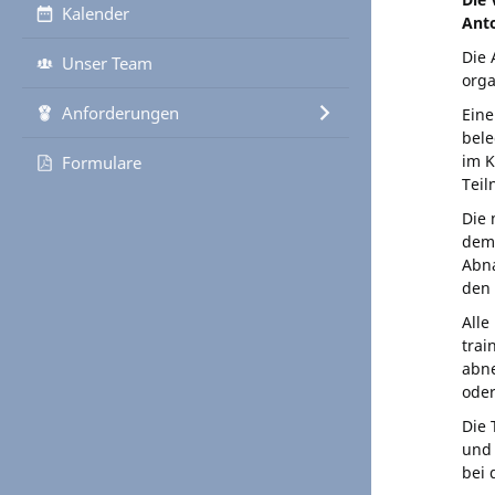
Kalender
Ant
Die 
Unser Team
orga
Anforderungen
Eine
bele
im K
Formulare
Teil
Die 
dem 
Abna
den 
Alle
trai
abne
oder
Die 
und 
bei 