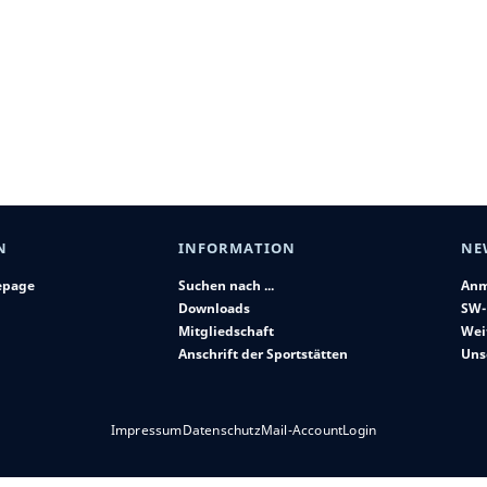
N
INFORMATION
NE
epage
Suchen nach ...
Anm
Downloads
SW-
Mitgliedschaft
Wei
Anschrift der Sportstätten
Uns
Impressum
Datenschutz
Mail-Account
Login