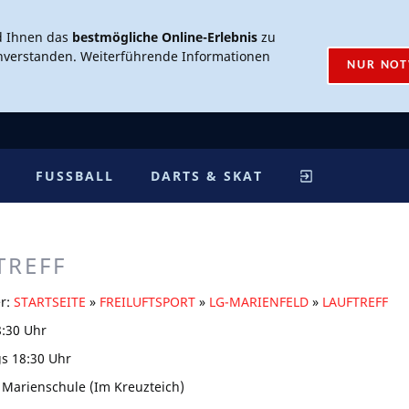
d Ihnen das
bestmögliche Online-Erlebnis
zu
inverstanden. Weiterführende Informationen
NUR NO
FUSSBALL
DARTS & SKAT
TREFF
er:
STARTSEITE
»
FREILUFTSPORT
»
LG-MARIENFELD
»
LAUFTREFF
:30 Uhr
s 18:30 Uhr
 Marienschule (Im Kreuzteich)