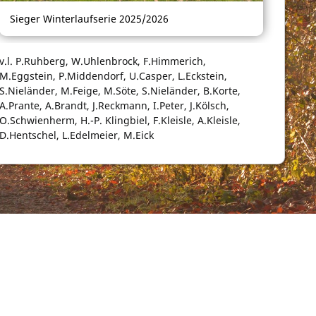
Sieger Winterlaufserie 2025/2026
v.l. P.Ruhberg, W.Uhlenbrock, F.Himmerich,
M.Eggstein, P.Middendorf, U.Casper, L.Eckstein,
S.Nieländer, M.Feige, M.Söte, S.Nieländer, B.Korte,
A.Prante, A.Brandt, J.Reckmann, I.Peter, J.Kölsch,
O.Schwienherm, H.-P. Klingbiel, F.Kleisle, A.Kleisle,
D.Hentschel, L.Edelmeier, M.Eick