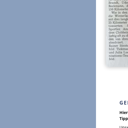
GE
Hier
Tipp
Unse