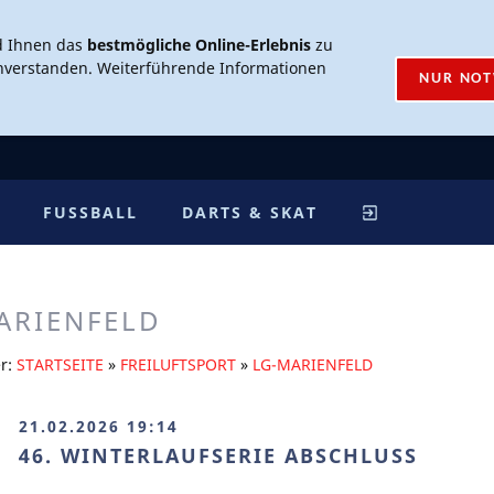
d Ihnen das
bestmögliche Online-Erlebnis
zu
inverstanden. Weiterführende Informationen
NUR NO
FUSSBALL
DARTS & SKAT
ARIENFELD
er:
STARTSEITE
»
FREILUFTSPORT
»
LG-MARIENFELD
21.02.2026 19:14
46. WINTERLAUFSERIE ABSCHLUSS