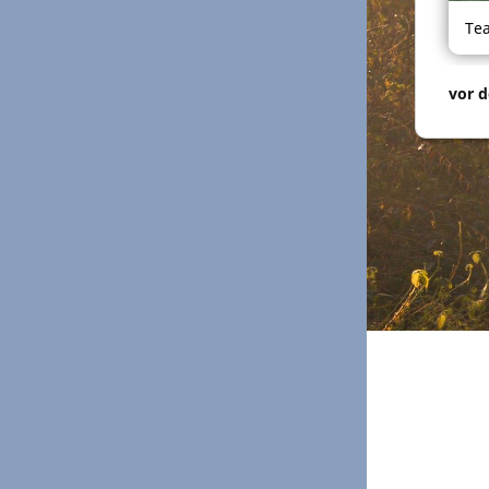
Te
vor d