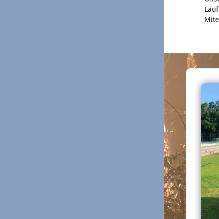
Läuf
Mite