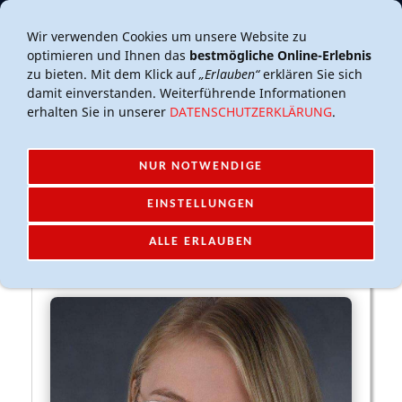
Mail-Account
Login
Wir verwenden Cookies um unsere Website zu
optimieren und Ihnen das
bestmögliche Online-Erlebnis
zu bieten. Mit dem Klick auf
„Erlauben“
erklären Sie sich
damit einverstanden. Weiterführende Informationen
erhalten Sie in unserer
DATENSCHUTZERKLÄRUNG
.
NUR NOTWENDIGE
NAVIGATION EINBLENDEN
EINSTELLUNGEN
ALLE ERLAUBEN
2. BEISITZ