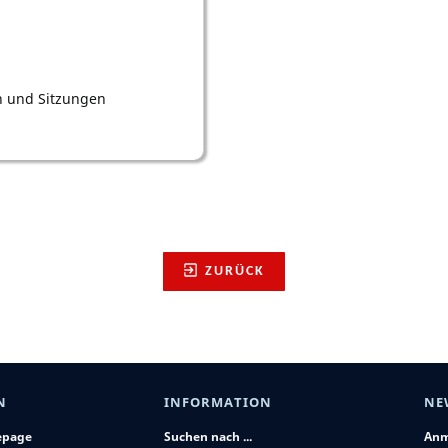
n und Sitzungen
ZURÜCK
N
INFORMATION
NE
epage
Suchen nach ...
Anm