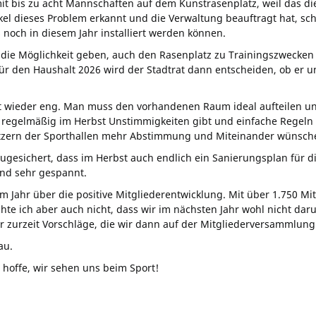
 bis zu acht Mannschaften auf dem Kunstrasenplatz, weil das die ei
el dieses Problem erkannt und die Verwaltung beauftragt hat, schne
och in diesem Jahr installiert werden können.
 die Möglichkeit geben, auch den Rasenplatz zu Trainingszwecken
ür den Haushalt 2026 wird der Stadtrat dann entscheiden, ob er u
st wieder eng. Man muss den vorhandenen Raum ideal aufteilen u
s es regelmäßig im Herbst Unstimmigkeiten gibt und einfache Rege
utzern der Sporthallen mehr Abstimmung und Miteinander wünsch
gesichert, dass im Herbst auch endlich ein Sanierungsplan für d
ind sehr gespannt.
 Jahr über die positive Mitgliederentwicklung. Mit über 1.750 Mi
hte ich aber auch nicht, dass wir im nächsten Jahr wohl nicht 
ir zurzeit Vorschläge, die wir dann auf der Mitgliederversammlung
au.
 hoffe, wir sehen uns beim Sport!